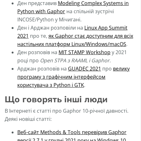
Ден представив
Modeling Complex Systems in
Python with Gaphor
на спільній зустрічі
INCOSE/Python у Мічигані.
Ден і Арджан розповіли на
Linux App Summit
2021
про те,
як Gaphor стає доступним для всіх
настільних платформ Linux/Windows/macOS
.
Ден розповів на
MIT STAMP Workshop
у 2021
році про
Open STPA з RAAML і Gaphor
.
Арджан розповів на
GUADEC 2021
про
велику
програму з графічним інтерфейсом
користувача з Python і GTK
.
Що говорять інші люди
В Інтернеті є статті про Gaphor 10-річної давності.
Деякі новіші статті:
Веб-сайт Methods & Tools перевірив Gaphor
версії 2.7.1 у грудні 2021 року на Windows 10.