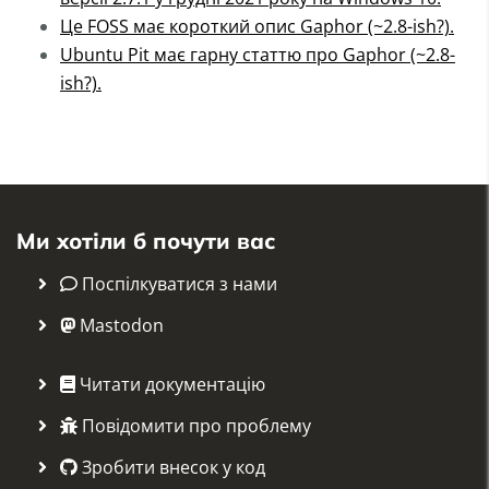
Це FOSS має короткий опис Gaphor (~2.8-ish?).
Ubuntu Pit має гарну статтю про Gaphor (~2.8-
ish?).
Ми хотіли б почути вас
Поспілкуватися з нами
Mastodon
Читати документацію
Повідомити про проблему
Зробити внесок у код