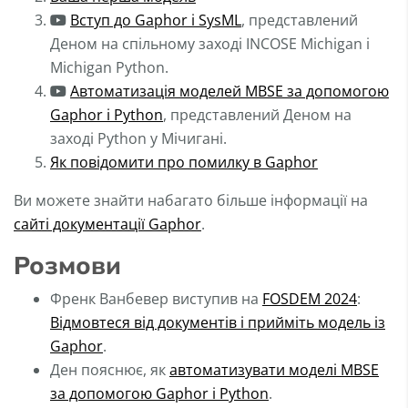
Вступ до Gaphor і SysML
, представлений
Деном на спільному заході INCOSE Michigan і
Michigan Python.
Автоматизація моделей MBSE за допомогою
Gaphor і Python
, представлений Деном на
заході Python у Мічигані.
Як повідомити про помилку в Gaphor
Ви можете знайти набагато більше інформації на
сайті документації Gaphor
.
Розмови
Френк Ванбевер виступив на
FOSDEM 2024
:
Відмовтеся від документів і прийміть модель із
Gaphor
.
Ден пояснює, як
автоматизувати моделі MBSE
за допомогою Gaphor і Python
.